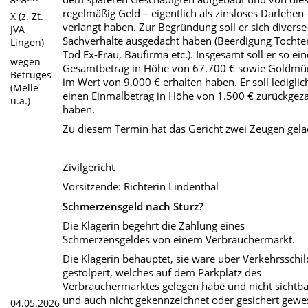
regelmäßig Geld – eigentlich als zinsloses Darlehen 
X (z. Zt.
verlangt haben. Zur Begründung soll er sich diverse
JVA
Sachverhalte ausgedacht haben (Beerdigung Tochte
Lingen)
Tod Ex-Frau, Baufirma etc.). Insgesamt soll er so ei
wegen
Gesamtbetrag in Höhe von 67.700 € sowie Goldm
Betruges
im Wert von 9.000 € erhalten haben. Er soll lediglic
(Melle
einen Einmalbetrag in Höhe von 1.500 € zurückgeza
u.a.)
haben.
Zu diesem Termin hat das Gericht zwei Zeugen gela
Zivilgericht
Vorsitzende: Richterin Lindenthal
Schmerzensgeld nach Sturz?
Die Klägerin begehrt die Zahlung eines
Schmerzensgeldes von einem Verbrauchermarkt.
Die Klägerin behauptet, sie wäre über Verkehrsschil
gestolpert, welches auf dem Parkplatz des
Verbrauchermarktes gelegen habe und nicht sichtb
und auch nicht gekennzeichnet oder gesichert gew
04.05.2026