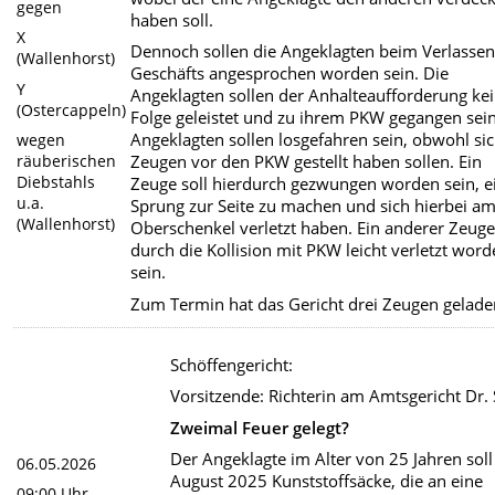
gegen
haben soll.
X
Dennoch sollen die Angeklagten beim Verlassen
(Wallenhorst)
Geschäfts angesprochen worden sein. Die
Y
Angeklagten sollen der Anhalteaufforderung ke
(Ostercappeln)
Folge geleistet und zu ihrem PKW gegangen sein
Angeklagten sollen losgefahren sein, obwohl si
wegen
räuberischen
Zeugen vor den PKW gestellt haben sollen. Ein
Diebstahls
Zeuge soll hierdurch gezwungen worden sein, e
u.a.
Sprung zur Seite zu machen und sich hierbei a
(Wallenhorst)
Oberschenkel verletzt haben. Ein anderer Zeuge
durch die Kollision mit PKW leicht verletzt wor
sein.
Zum Termin hat das Gericht drei Zeugen gelade
Schöffengericht:
Vorsitzende: Richterin am Amtsgericht Dr.
Zweimal Feuer gelegt?
Der Angeklagte im Alter von 25 Jahren soll
06.05.2026
August 2025 Kunststoffsäcke, die an eine
09:00 Uhr