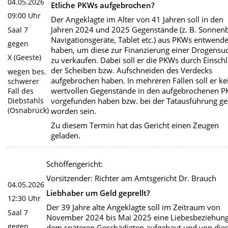
04.05.2026
Etliche PKWs aufgebrochen?
09:00 Uhr
Der Angeklagte im Alter von 41 Jahren soll in den
Jahren 2024 und 2025 Gegenstände (z. B. Sonnenbr
Saal 7
Navigationsgeräte, Tablet etc.) aus PKWs entwende
gegen
haben, um diese zur Finanzierung einer Drogensu
X (Geeste)
zu verkaufen. Dabei soll er die PKWs durch Einsch
der Scheiben bzw. Aufschneiden des Verdecks
wegen bes.
aufgebrochen haben. In mehreren Fällen soll er ke
schwerer
wertvollen Gegenstände in den aufgebrochenen 
Fall des
Diebstahls
vorgefunden haben bzw. bei der Tatausführung ge
(Osnabrück)
worden sein.
Zu diesem Termin hat das Gericht einen Zeugen
geladen.
Schöffengericht:
Vorsitzender: Richter am Amtsgericht Dr. Brauch
04.05.2026
Liebhaber um Geld geprellt?
12:30 Uhr
Der 39 Jahre alte Angeklagte soll im Zeitraum von
Saal 7
November 2024 bis Mai 2025 eine Liebesbeziehung
gegen
dem späteren Geschädigten aufgebaut und von di