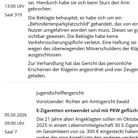
sei. Hierdurch habe sie sich beim Sturz den Arm
13:00 Uhr
gebrochen.
Saal 319
Die Beklagte behauptet, es habe sich um ein
„Behindertenparkplatzschild“ gehandelt, das von e
Nutzer umgefahren worden sein muss. Dieses sei g
sichtbar gewesen. Die Beklagte habe keine
Verkehrssicherungspflicht verletzt. Eine Haftung sei
wegen des überwiegenden Mitverschuldens der Klä
ausgeschlossen.
Zur Verhandlung hat das Gericht das persönliche
Erscheinen der Klägerin angeordnet und vier Zeuge
geladen.
Jugendschöffengericht:
Vorsitzender: Richter am Amtsgericht Ewald
E-Zigaretten entwendet und mit PKW geflüch
05.05.2026
Die 21 Jahre alten Angeklagten sollen im Oktob
09:00 Uhr
2025 in einem Lebensmittelgeschäft 30 E-Zigar
im Gesamtwert von ca. 300 € eingesteckt haben
Saal 7
wobei der eine Angeklagte den anderen verdeck