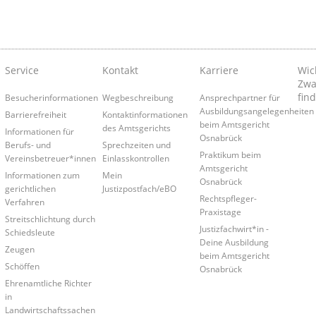
Service
Kontakt
Karriere
Wic
Zwa
find
Besucherinformationen
Wegbeschreibung
Ansprechpartner für
Ausbildungsangelegenheiten
Barrierefreiheit
Kontaktinformationen
beim Amtsgericht
des Amtsgerichts
Informationen für
Osnabrück
Berufs- und
Sprechzeiten und
Praktikum beim
Vereinsbetreuer*innen
Einlasskontrollen
Amtsgericht
Informationen zum
Mein
Osnabrück
gerichtlichen
Justizpostfach/eBO
Rechtspfleger-
Verfahren
Praxistage
Streitschlichtung durch
Justizfachwirt*in -
Schiedsleute
Deine Ausbildung
Zeugen
beim Amtsgericht
Schöffen
Osnabrück
Ehrenamtliche Richter
in
Landwirtschaftssachen