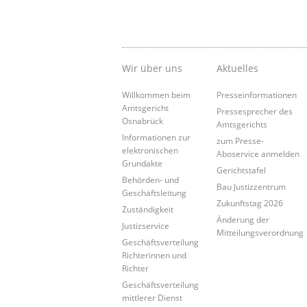
Wir über uns
Aktuelles
Willkommen beim
Presseinformationen
Amtsgericht
Pressesprecher des
Osnabrück
Amtsgerichts
Informationen zur
zum Presse-
elektronischen
Aboservice anmelden
Grundakte
Gerichtstafel
Behörden- und
Bau Justizzentrum
Geschäftsleitung
Zukunftstag 2026
Zuständigkeit
Änderung der
Justizservice
Mitteilungsverordnung
Geschäftsverteilung
Richterinnen und
Richter
Geschäftsverteilung
mittlerer Dienst