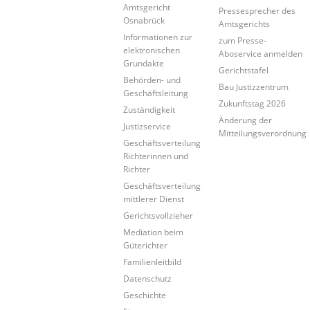
Amtsgericht
Pressesprecher des
Osnabrück
Amtsgerichts
Informationen zur
zum Presse-
elektronischen
Aboservice anmelden
Grundakte
Gerichtstafel
Behörden- und
Bau Justizzentrum
Geschäftsleitung
Zukunftstag 2026
Zuständigkeit
Änderung der
Justizservice
Mitteilungsverordnung
Geschäftsverteilung
Richterinnen und
Richter
Geschäftsverteilung
mittlerer Dienst
Gerichtsvollzieher
Mediation beim
Güterichter
Familienleitbild
Datenschutz
Geschichte