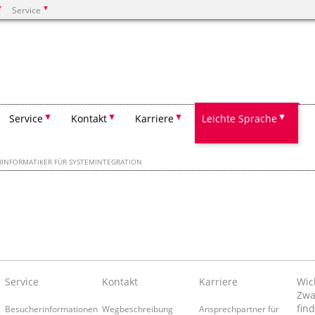
Service
Suchen
Service
Kontakt
Karriere
Leichte Sprache
HINFORMATIKER FÜR SYSTEMINTEGRATION
Service
Kontakt
Karriere
Wic
Zwa
find
Besucherinformationen
Wegbeschreibung
Ansprechpartner für