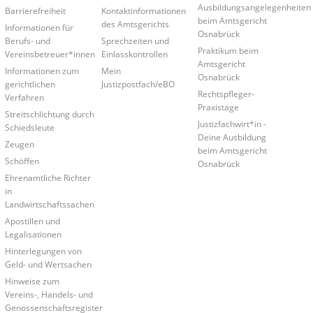
Ausbildungsangelegenheiten
Barrierefreiheit
Kontaktinformationen
beim Amtsgericht
des Amtsgerichts
Informationen für
Osnabrück
Berufs- und
Sprechzeiten und
Praktikum beim
Vereinsbetreuer*innen
Einlasskontrollen
Amtsgericht
Informationen zum
Mein
Osnabrück
gerichtlichen
Justizpostfach/eBO
Rechtspfleger-
Verfahren
Praxistage
Streitschlichtung durch
Justizfachwirt*in -
Schiedsleute
Deine Ausbildung
Zeugen
beim Amtsgericht
Schöffen
Osnabrück
Ehrenamtliche Richter
in
Landwirtschaftssachen
Apostillen und
Legalisationen
Hinterlegungen von
Geld- und Wertsachen
Hinweise zum
Vereins-, Handels- und
Genossenschaftsregister